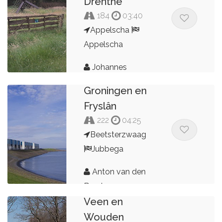
Drenthe
184
03:40
Appelscha
Appelscha
Johannes
Noord
Groningen en
Fryslân
222
04:25
Beetsterzwaag
Jubbega
Anton van den
Broek
Veen en
Wouden