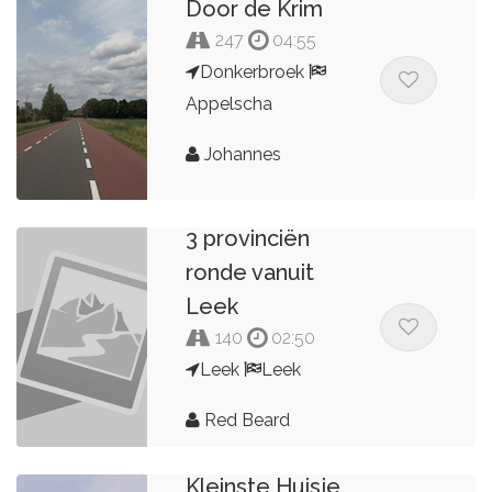
Door de Krim
247
04:55
Donkerbroek
Appelscha
Johannes
3 provinciën
ronde vanuit
Leek
140
02:50
Leek
Leek
Red Beard
Kleinste Huisje