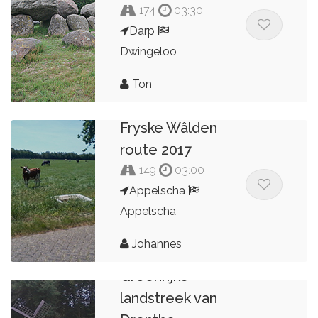
174
03:30
Darp
Dwingeloo
Ton
Fryske Wâlden
route 2017
149
03:00
Appelscha
Appelscha
Johannes
Groenrijke
landstreek van