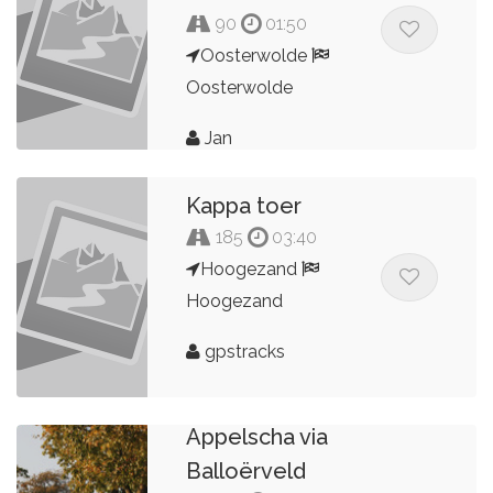
90
01:50
Oosterwolde
Oosterwolde
Jan
Kappa toer
185
03:40
Hoogezand
Hoogezand
gpstracks
Appelscha via
Balloërveld