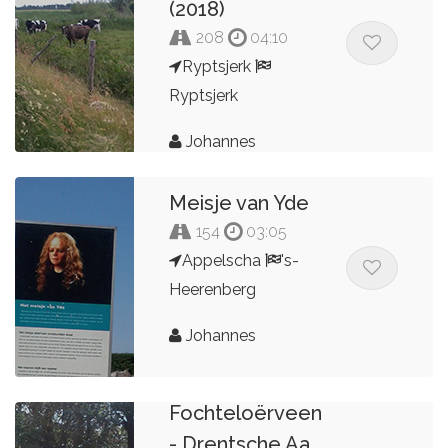
(2018)
208
04:10
Ryptsjerk
Ryptsjerk
Johannes
Meisje van Yde
154
03:05
Appelscha
's-
Heerenberg
Johannes
Fochteloërveen
- Drentsche Aa