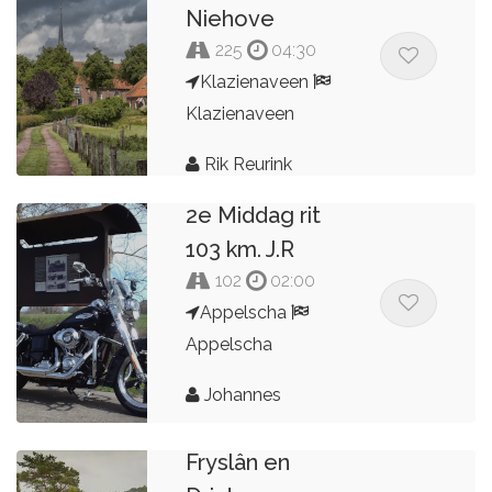
Niehove
225
04:30
Klazienaveen
Klazienaveen
Rik Reurink
2e Middag rit
103 km. J.R
102
02:00
Appelscha
Appelscha
Johannes
Fryslân en