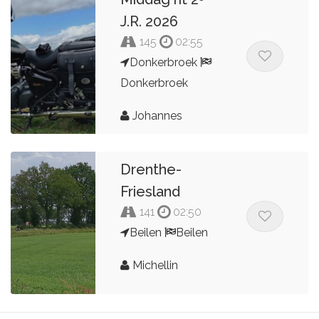
J.R. 2026
145
02:55
Donkerbroek
Donkerbroek
Johannes
Drenthe-
Friesland
141
02:50
Beilen
Beilen
Michellin