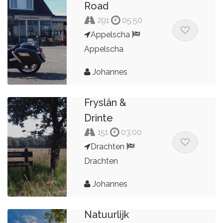
Road
291
05:50
Appelscha
Appelscha
Johannes
Fryslân &
Drinte
151
03:00
Drachten
Drachten
Johannes
Natuurlijk