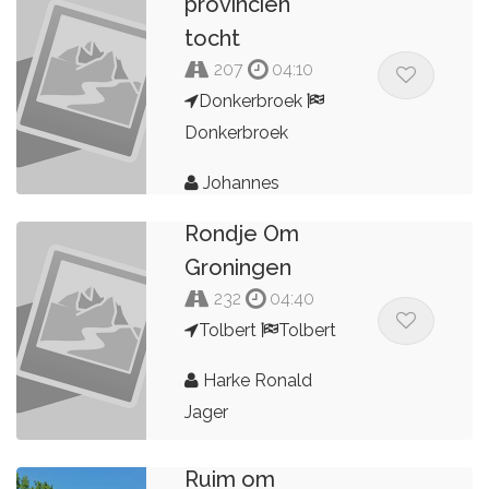
provinciën
tocht
207
04:10
Donkerbroek
Donkerbroek
Johannes
Rondje Om
Groningen
232
04:40
Tolbert
Tolbert
Harke Ronald
Jager
Ruim om