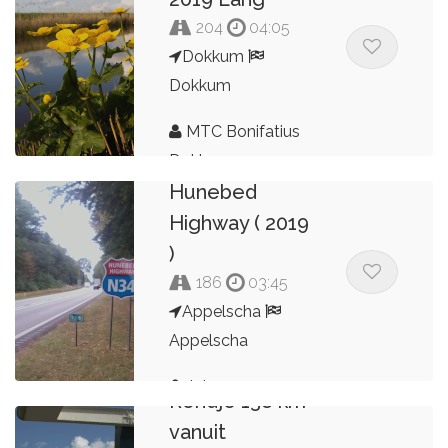
204
04:05
Dokkum
Dokkum
MTC Bonifatius
Langs
Dokkum
Hunebed
Highway ( 2019
)
186
03:45
Appelscha
Appelscha
Johannes
Rondje 138 km
vanuit