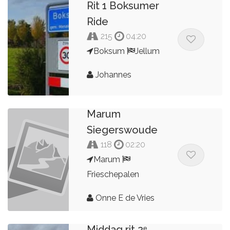
Rit 1 Boksumer
Ride
215
04:20
Boksum
Jellum
Johannes
Marum
Siegerswoude
118
02:20
Marum
Frieschepalen
Onne E de Vries
Middag rit 2ᵉ