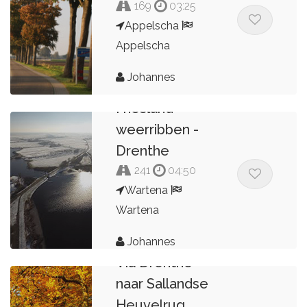
169
03:25
Appelscha
Appelscha
Johannes
Friesland -
weerribben -
Drenthe
241
04:50
Wartena
Wartena
Johannes
Via Drenthe
naar Sallandse
Heuvelrug