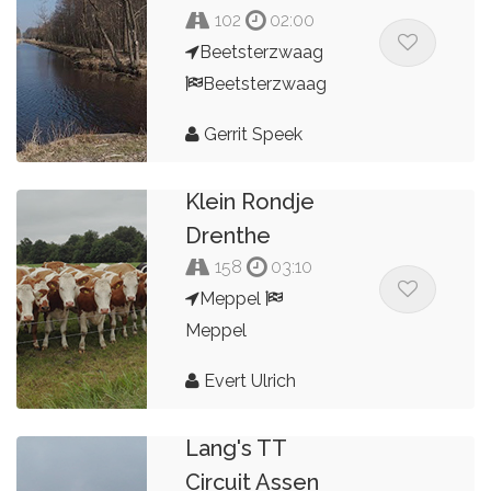
102
02:00
Beetsterzwaag
Beetsterzwaag
Gerrit Speek
Klein Rondje
Drenthe
158
03:10
Meppel
Meppel
Evert Ulrich
Lang's TT
Circuit Assen