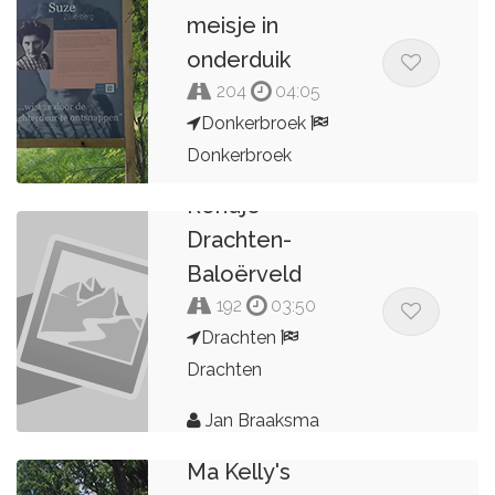
meisje in
onderduik
204
04:05
Donkerbroek
Donkerbroek
Rondje
Johannes
Drachten-
Baloërveld
192
03:50
Drachten
Drachten
Jan Braaksma
Ma Kelly's