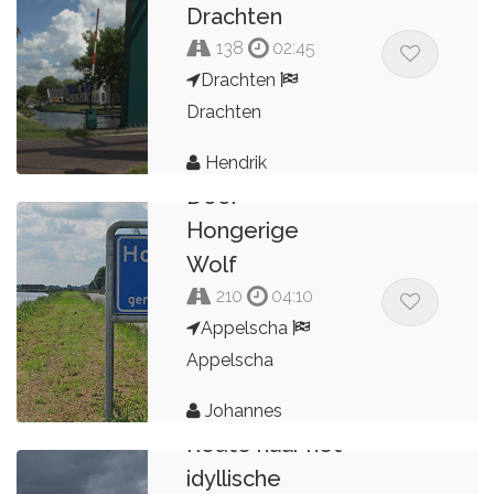
Drachten
138
02:45
Drachten
Drachten
Hendrik
Door
Hongerige
Wolf
210
04:10
Appelscha
Appelscha
Johannes
Route naar het
idyllische