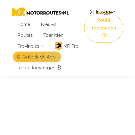
Inloggen
Route
Home
Nieuws
toevoegen
Routes
Toerritten
Provincies
MR Pro
Ontdek de App!
Route toevoegen