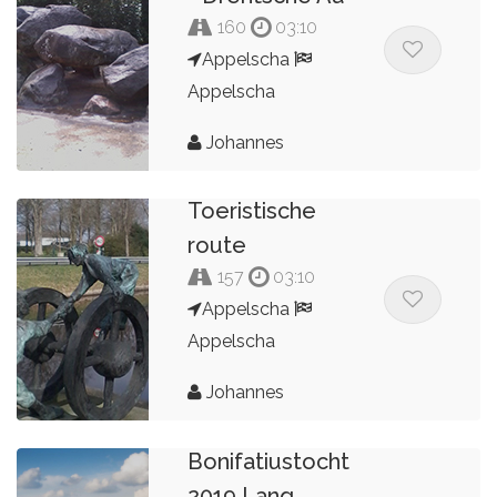
160
03:10
Appelscha
Appelscha
Johannes
Toeristische
route
157
03:10
Appelscha
Appelscha
Johannes
22e
Bonifatiustocht
2019 Lang