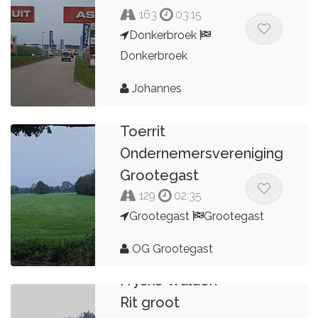
163
03:15
Donkerbroek
Donkerbroek
Johannes
Toerrit
Ondernemersvereniging
Grootegast
129
02:35
Grootegast
Grootegast
OG Grootegast
Fryske Wâlden
Rit groot