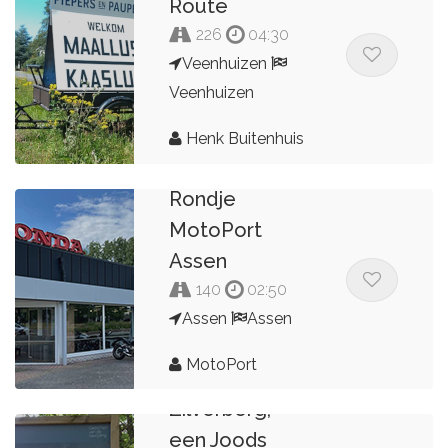
Route
226
04:30
Veenhuizen
Veenhuizen
Henk Buitenhuis
Rondje
MotoPort
Assen
140
02:50
Assen
Assen
MotoPort
Suze
Zilverberg,
een Joods