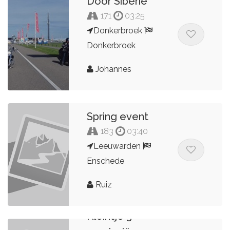
Door Siberië
171
03:25
Donkerbroek
Donkerbroek
Johannes
Spring event
183
03:40
Leeuwarden
Enschede
Ruiz
Kleintje 3