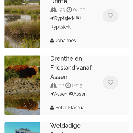
Drinte
199
04:00
Ryptsjerk
Ryptsjerk
Johannes
Drenthe en
Friesland vanaf
Assen
112
02:15
Assen
Assen
Peter Flantua
Weldadige