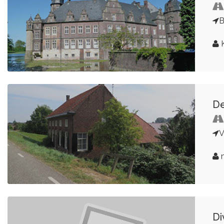
B
K
De
V
Di