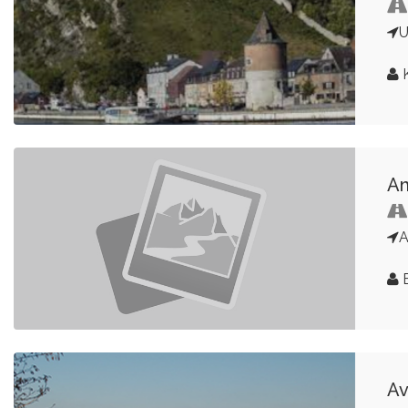
U
K
Am
A
Av