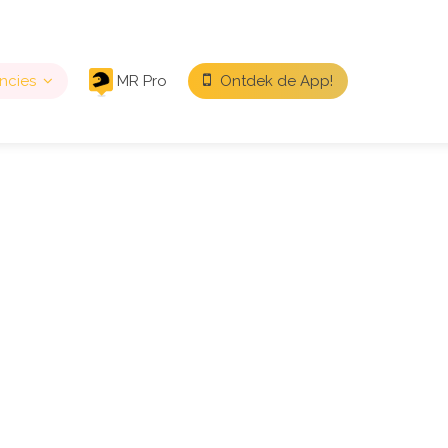
ncies
MR Pro
Ontdek de App!