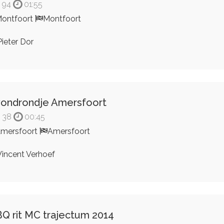
94
01:55
ontfoort
Montfoort
ieter Dor
ondrondje Amersfoort
38
00:45
mersfoort
Amersfoort
incent Verhoef
Q rit MC trajectum 2014