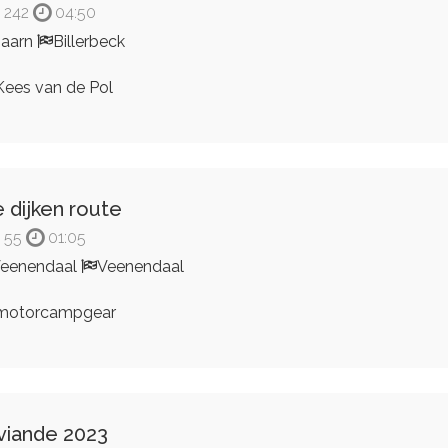
242
04:50
aarn
Billerbeck
ees van de Pol
 dijken route
55
01:05
eenendaal
Veenendaal
motorcampgear
viande 2023