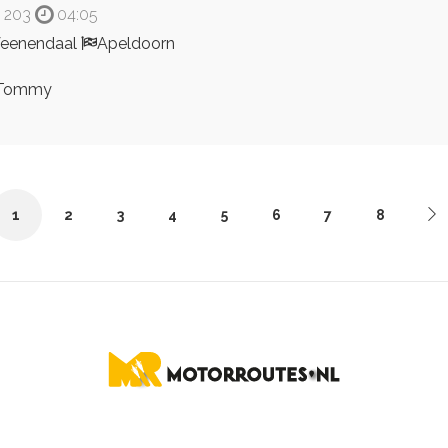
203
04:05
eenendaal
Apeldoorn
Tommy
1
2
3
4
5
6
7
8