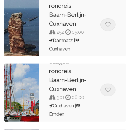
rondreis
Baarn-Berlijn-
Cuxhaven
252
05:00
Damnatz
Cuxhaven
Dag 7 van 8
daagse
Kees van de Pol
rondreis
Baarn-Berlijn-
Cuxhaven
301
06:00
Cuxhaven
Emden
Dag 8 van 8
Kees van de Pol