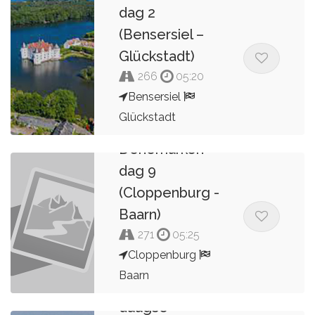
dag 2
(Bensersiel –
Glückstadt)
266
05:20
Bensersiel
Glückstadt
9 dagen
Denemarken
Kees van de Pol
dag 9
(Cloppenburg -
Baarn)
271
05:25
Cloppenburg
Baarn
Dag 6 van 8
daagse
Kees van de Pol