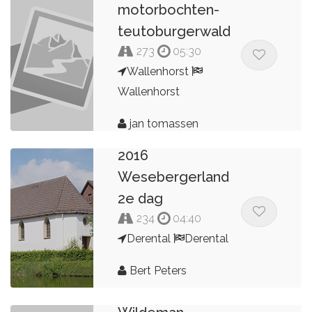
motorbochten-
teutoburgerwald
273
05:30
Wallenhorst
Wallenhorst
jan tomassen
2016
Wesebergerland
2e dag
234
04:40
Derental
Derental
Bert Peters
2022 Harz