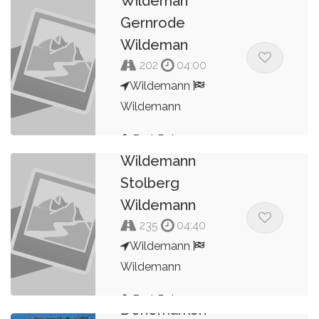
Wildeman
Gernrode
Wildeman
202
04:00
Wildemann
Wildemann
2022 Harz
Bert Peters
Wildemann
Stolberg
Wildemann
235
04:40
Wildemann
Wildemann
9 dagen
Bert Peters
Denemarken