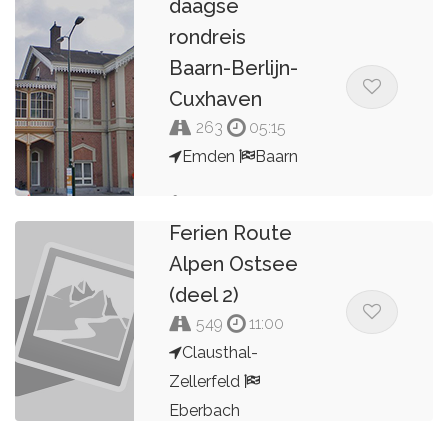
daagse
rondreis
Baarn-Berlijn-
Cuxhaven
263
05:15
Emden
Baarn
DFRAO-
Deutsche
Kees van de Pol
Ferien Route
Alpen Ostsee
(deel 2)
549
11:00
Clausthal-
Zellerfeld
Eberbach