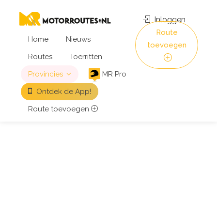
Inloggen
Route
Home
Nieuws
toevoegen
Routes
Toerritten
Provincies
MR Pro
Ontdek de App!
Route toevoegen