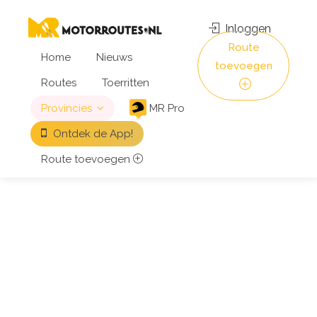
Inloggen
Route
Home
Nieuws
toevoegen
Routes
Toerritten
Provincies
MR Pro
Ontdek de App!
Route toevoegen