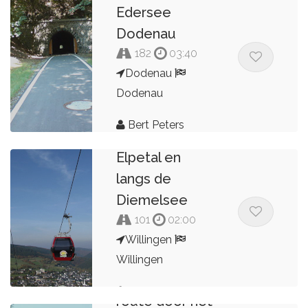
Edersee
Dodenau
182
03:40
Dodenau
Dodenau
Door het
Bert Peters
prachtige
Elpetal en
langs de
Diemelsee
101
02:00
Willingen
Willingen
Een kleine
Albert
route door het