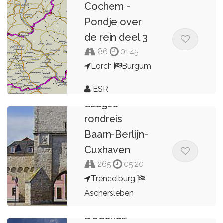
Cochem -
Pondje over
de rein deel 3
86
01:45
Lorch
Burgum
Dag 3 van 8
ESR
daagse
rondreis
Baarn-Berlijn-
Cuxhaven
265
05:20
Trendelburg
Aschersleben
Dodenau -
Kees van de Pol