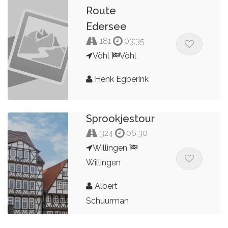
Route
Edersee
181
03:35
Vöhl
Vöhl
Henk Egberink
Sprookjestour
324
06:30
Willingen
Willingen
Albert
Schuurman