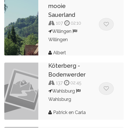
Schuurman
mooie
Sauerland
107
02:10
Willingen
Willingen
Albert
Schuurman
Köterberg -
Bodenwerder
137
02:45
Wahlsburg
Wahlsburg
Patrick en Carla