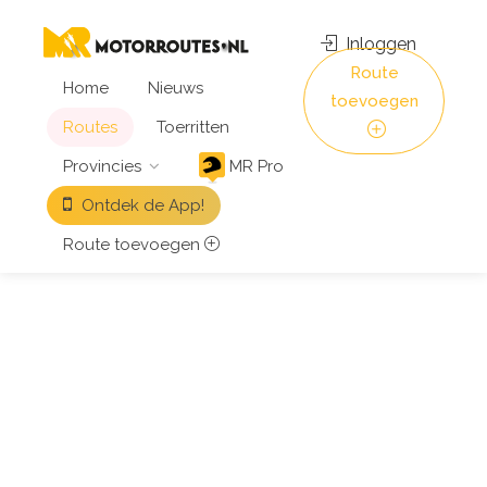
Inloggen
Route
Home
Nieuws
toevoegen
Routes
Toerritten
Provincies
MR Pro
Ontdek de App!
Route toevoegen