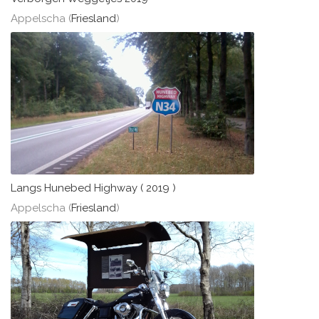
Appelscha (
Friesland
)
Langs Hunebed Highway ( 2019 )
Appelscha (
Friesland
)