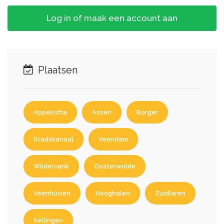
Log in of maak een account aan
Plaatsen
Appelscha
Assen
Borger
Stadskanaal
Veendam
Wildervank
Oosterwolde
Veenhuizen
Hooghalen
Zuidlaren
Sellingen