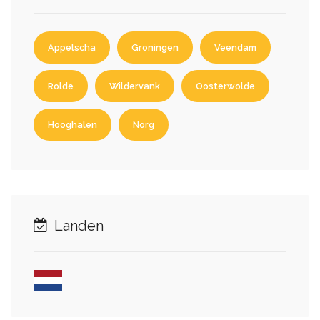
Appelscha
Groningen
Veendam
Rolde
Wildervank
Oosterwolde
Hooghalen
Norg
Landen