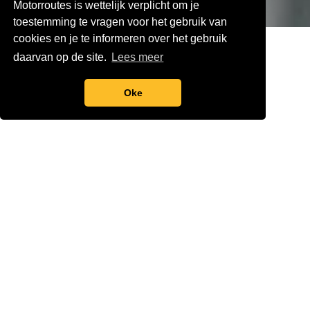
Motorroutes is wettelijk verplicht om je
toestemming te vragen voor het gebruik van
cookies en je te informeren over het gebruik
daarvan op de site.
Lees meer
Klaar voor Vertrek!
Oke
Creëer een Account
Een fluitje van een cent! Even
aanmelden en je bent direct klaar om
de weg op te gaan. Zo gepiept, en je
navigeeravontuur kan beginnen!
Waar wil je Naartoe?
Met meer dan 1500 adembenemende