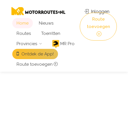
Inloggen
Route
Home
Nieuws
toevoegen
Routes
Toerritten
Provincies
MR Pro
Ontdek de App!
Route toevoegen