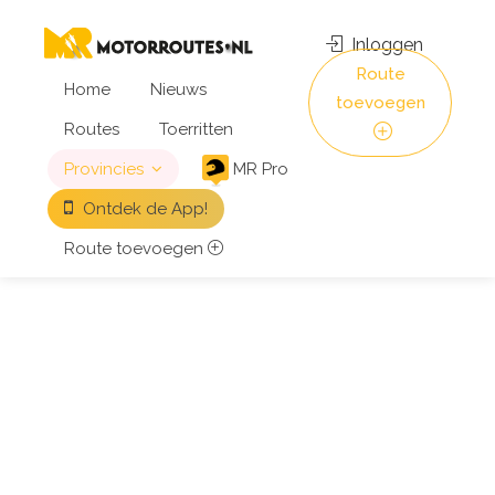
Inloggen
Route
Home
Nieuws
toevoegen
Routes
Toerritten
Provincies
MR Pro
Ontdek de App!
Route toevoegen