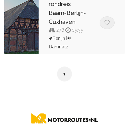
rondreis
Baarn-Berlijn-
Cuxhaven
278
05:35
Berlijn
Damnatz
Kees van de Pol
1