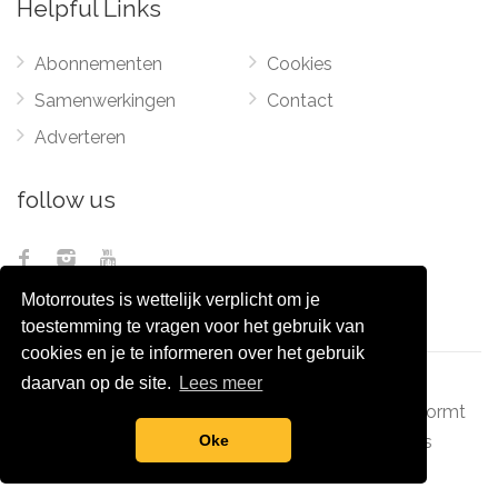
Helpful Links
Abonnementen
Cookies
Samenwerkingen
Contact
Adverteren
follow us
Motorroutes is wettelijk verplicht om je
toestemming te vragen voor het gebruik van
cookies en je te informeren over het gebruik
daarvan op de site.
Lees meer
© 2012 - 2026
Pixel Monsters
-
Motorroutes.nl
vormt
samen met o.a
grootverzet.nl
Pixel Monsters
Oke