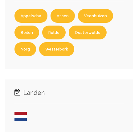
Appelscha
Assen
Veenhuizen
Beilen
Rolde
Oosterwolde
Norg
Westerbork
Landen