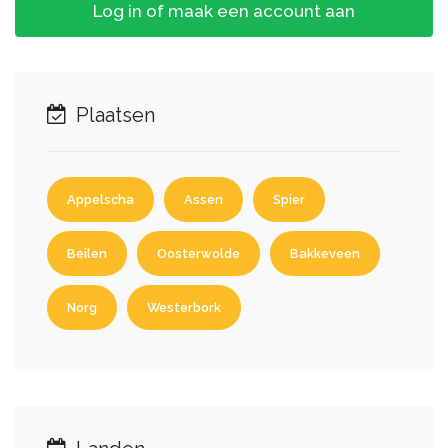
Log in of maak een account aan
Plaatsen
Appelscha
Assen
Spier
Beilen
Oosterwolde
Bakkeveen
Norg
Westerbork