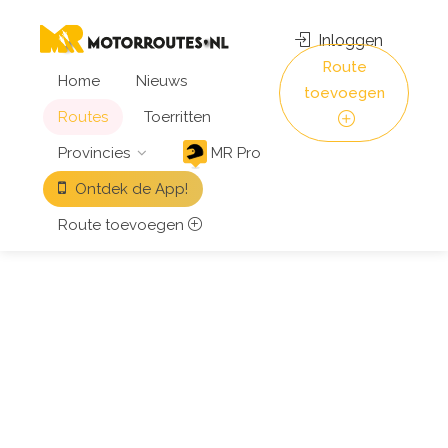
Inloggen
Route
Home
Nieuws
toevoegen
Routes
Toerritten
Provincies
MR Pro
Ontdek de App!
Route toevoegen