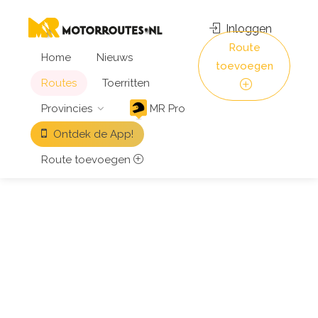
Inloggen
Route
Home
Nieuws
toevoegen
Routes
Toerritten
Provincies
MR Pro
Ontdek de App!
Route toevoegen