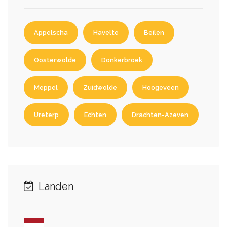
Appelscha
Havelte
Beilen
Oosterwolde
Donkerbroek
Meppel
Zuidwolde
Hoogeveen
Ureterp
Echten
Drachten-Azeven
Landen