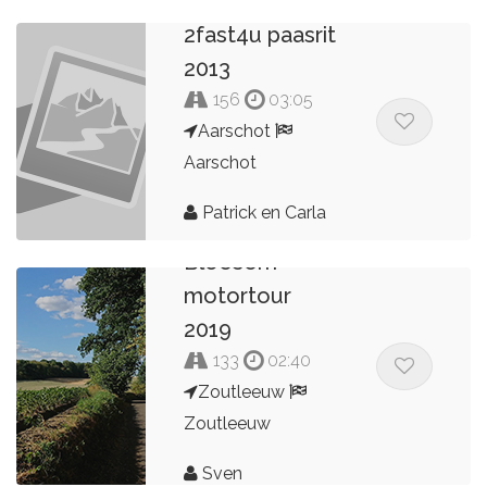
2fast4u paasrit
2013
156
03:05
Aarschot
Aarschot
Patrick en Carla
Bloesem
motortour
2019
133
02:40
Zoutleeuw
Zoutleeuw
Sven