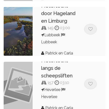
Motortocht
door Hageland
en Limburg
149
03:00
Lubbeek
Lubbeek
Patrick en Carla
Motortocht
langs de
scheepsliften
157
03:10
Heverlee
Heverlee
Patrick en Carla