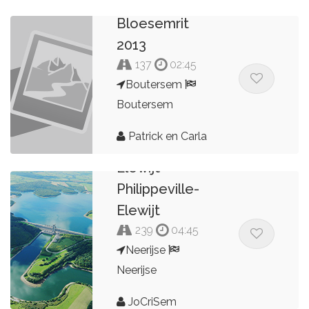
Bloesemrit
2013
137
02:45
Boutersem
Boutersem
Patrick en Carla
Elewijt-
Philippeville-
Elewijt
239
04:45
Neerijse
Neerijse
JoCriSem