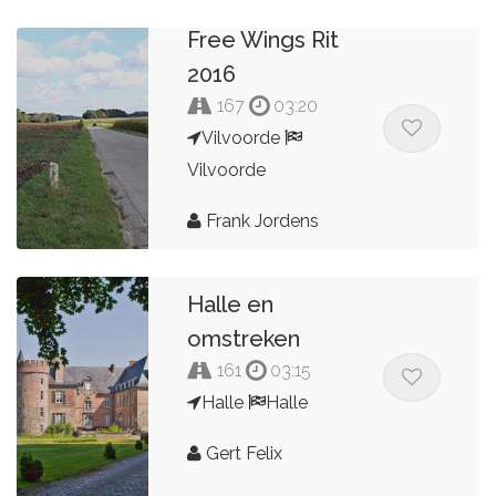
Free Wings Rit
2016
167
03:20
Vilvoorde
Vilvoorde
Frank Jordens
Halle en
omstreken
161
03:15
Halle
Halle
Gert Felix