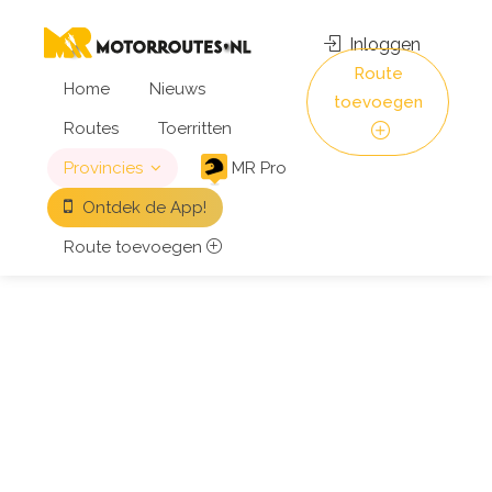
Inloggen
Route
Home
Nieuws
toevoegen
Routes
Toerritten
Provincies
MR Pro
Ontdek de App!
Route toevoegen