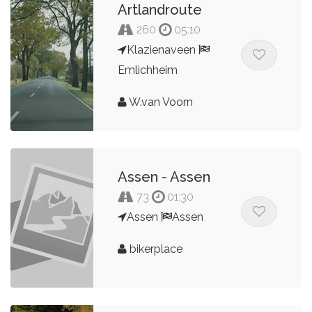
Artlandroute
260
05:10
Klazienaveen
Emlichheim
W.van Voorn
Assen - Assen
73
01:30
Assen
Assen
bikerplace