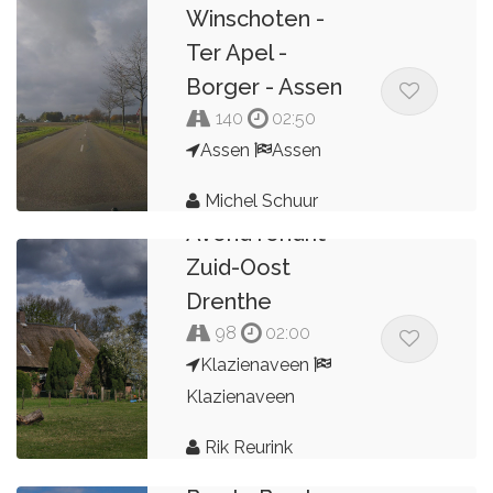
Winschoten -
Ter Apel -
Borger - Assen
140
02:50
Assen
Assen
Michel Schuur
Avond rondrit
Zuid-Oost
Drenthe
98
02:00
Klazienaveen
Klazienaveen
Rik Reurink