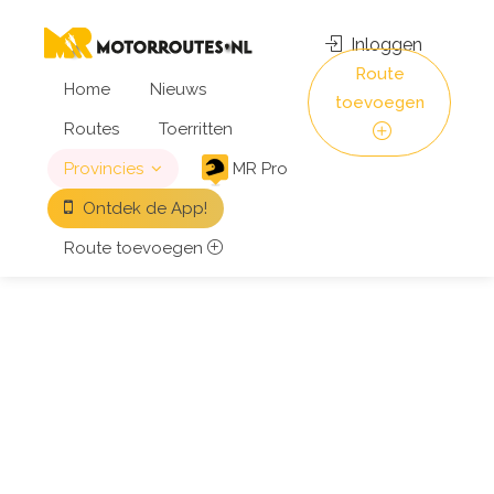
Inloggen
Route
Home
Nieuws
toevoegen
Routes
Toerritten
Provincies
MR Pro
Ontdek de App!
Route toevoegen