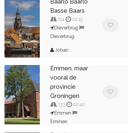
Baarlo Baarlo
Basse Baars
114
02:15
Dieverbrug
Dieverbrug
Beetje
Johan
Drenthe vanuit
Emmen, maar
vooral de
provincie
Groningen
133
02:40
Emmen
Emmen