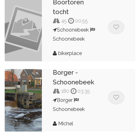
Boortoren
Jan Hebers
tocht
45
00:55
Schoonebeek
Schoonebeek
bikerplace
Borger -
Schoonebeek
180
03:35
Borger
Schoonebeek
Michel