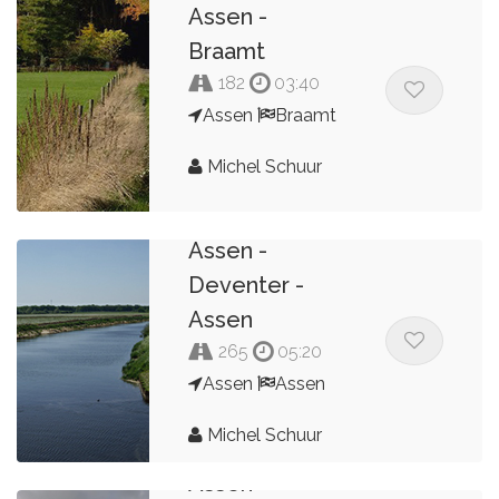
Assen -
Braamt
182
03:40
Assen
Braamt
Michel Schuur
Assen -
Deventer -
Assen
265
05:20
Assen
Assen
Michel Schuur
Assen -