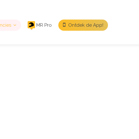
ncies
MR Pro
Ontdek de App!