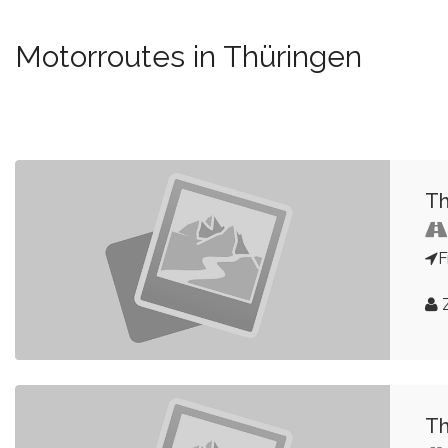
Motorroutes in Thüringen
Th
F
Z
Th