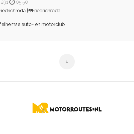
291
05:50
riedrichroda
Friedrichroda
elhemse auto- en motorclub
1