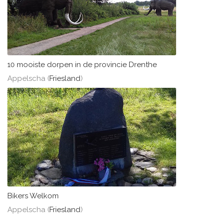
10 mooiste dorpen in de provincie Drenthe
Appelscha (
Friesland
)
Bikers Welkom
Appelscha (
Friesland
)