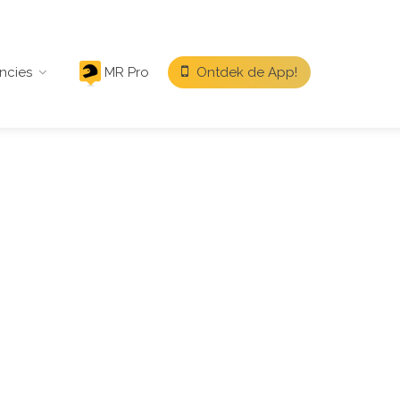
ncies
MR Pro
Ontdek de App!