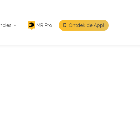
ncies
MR Pro
Ontdek de App!