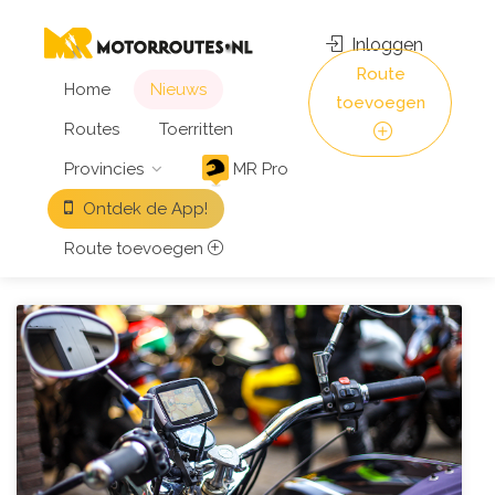
Inloggen
Route
Home
Nieuws
toevoegen
Routes
Toerritten
Provincies
MR Pro
Ontdek de App!
Route toevoegen