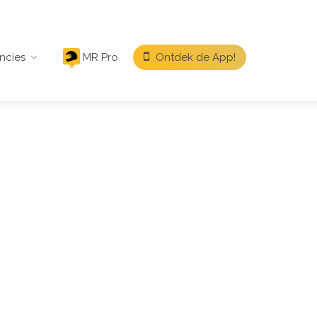
ncies
MR Pro
Ontdek de App!