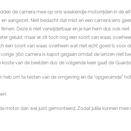
den de camera mee op ons weekendje motorrijden in de eifel. 
 en aangezet. Niet bedacht dat mist en een camera lens geen
filmen. Deze is niet verwijderbaar en je kan hem dus ook niet
beter gelukt, maar er zit toch nog een soort van waas overhee
 toch een soort van waas overheen wat niet echt goed is voor de
 vorige 360 camera is kapot gegaan omdat de lenzen niet bes
en koste van de beelden dus de volgende keer gaat de Guard
en heb om te testen van de omgeving en de “opgeruimde” hot
men.
motor, dan wel juist gemonteerd. Zodat jullie kunnen mee r