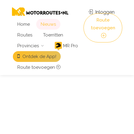
Inloggen
Route
Home
Nieuws
toevoegen
Routes
Toerritten
Provincies
MR Pro
Ontdek de App!
Route toevoegen