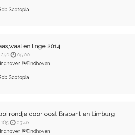
ob Scotopia
as,waal en linge 2014
250
05:00
indhoven
Eindhoven
ob Scotopia
oi rondje door oost Brabant en Limburg
185
03:40
indhoven
Eindhoven