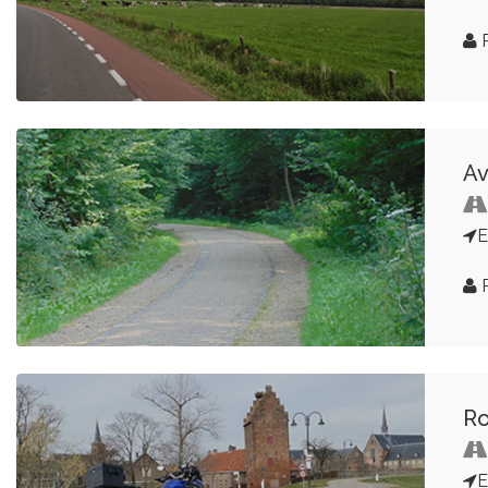
R
Av
E
R
Ro
E