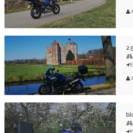
R
2.
E
R
bl
E