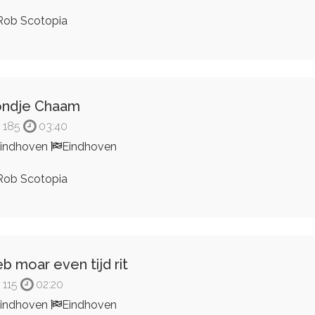
ob Scotopia
ondje Chaam
185
03:40
indhoven
Eindhoven
ob Scotopia
b moar even tijd rit
115
02:20
indhoven
Eindhoven