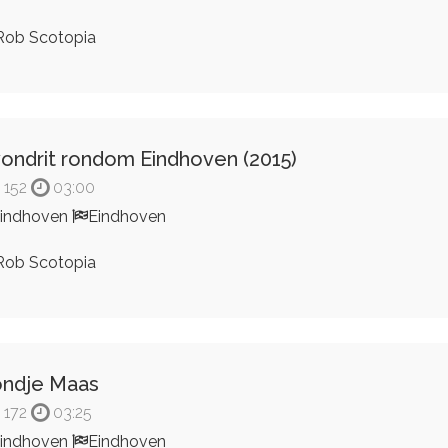
ob Scotopia
ondrit rondom Eindhoven (2015)
152
03:00
indhoven
Eindhoven
ob Scotopia
ndje Maas
172
03:25
indhoven
Eindhoven