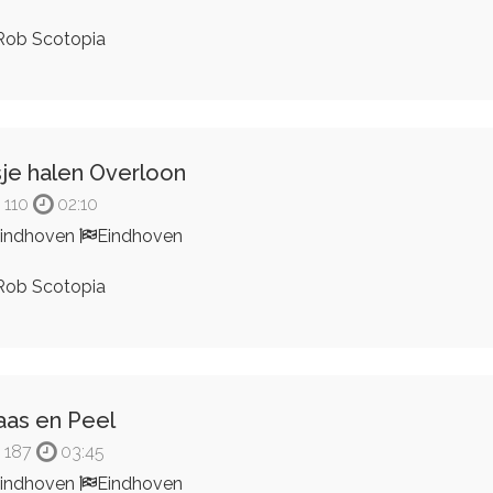
ob Scotopia
sje halen Overloon
110
02:10
indhoven
Eindhoven
ob Scotopia
as en Peel
187
03:45
indhoven
Eindhoven