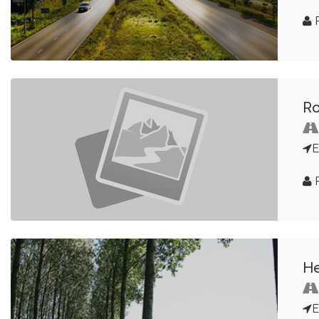
R
R
E
R
He
E