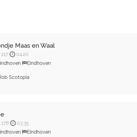
ndje Maas en Waal
217
04:20
indhoven
Eindhoven
ob Scotopia
je
178
03:35
indhoven
Eindhoven