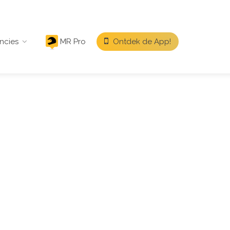
ncies
MR Pro
Ontdek de App!