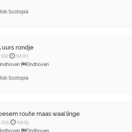
ob Scotopia
5 uurs rondje
102
02:00
indhoven
Eindhoven
ob Scotopia
oesem route maas waal linge
205
04:05
indhoven
Eindhoven