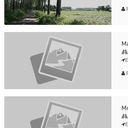
R
Ma
E
R
Mo
E