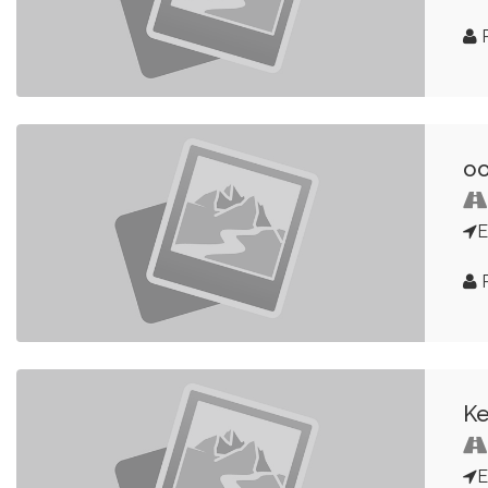
R
oo
E
R
K
E