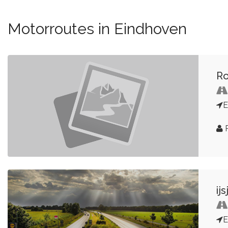
Motorroutes in Eindhoven
Ro
E
R
ijs
E