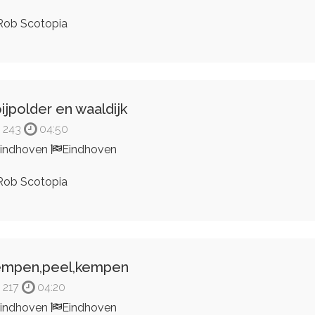
ob Scotopia
ijpolder en waaldijk
243
04:50
indhoven
Eindhoven
ob Scotopia
empen,peel,kempen
217
04:20
indhoven
Eindhoven