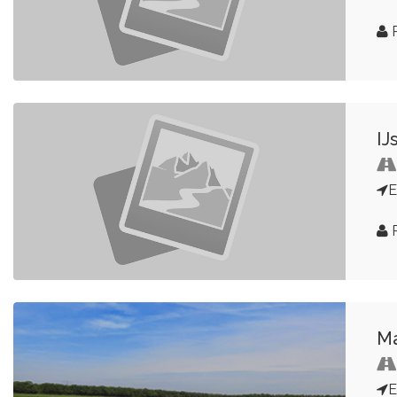
R
IJ
E
R
Ma
E