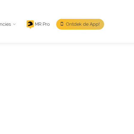
ncies
MR Pro
Ontdek de App!