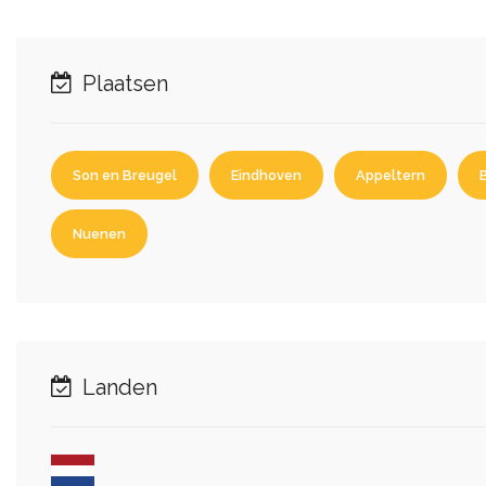
Plaatsen
Son en Breugel
Eindhoven
Appeltern
Nuenen
Landen