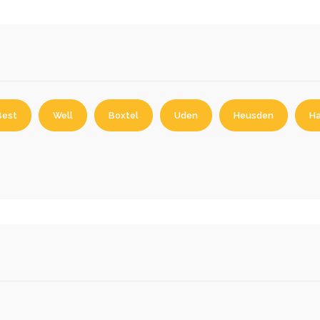
Best
Well
Boxtel
Uden
Heusden
H