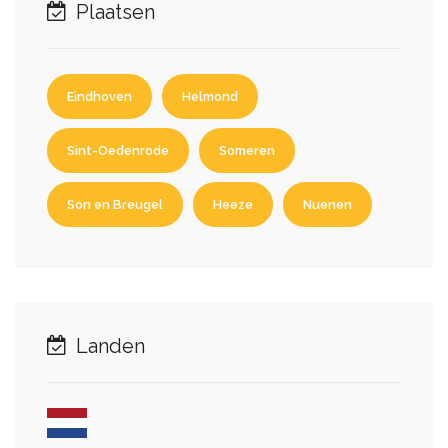
Plaatsen
Eindhoven
Helmond
Sint-Oedenrode
Someren
Son en Breugel
Heeze
Nuenen
Landen