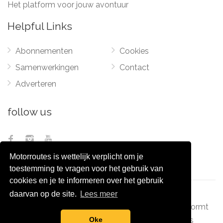
Het platform voor jouw avontuur
Helpful Links
Abonnementen
Cookies
Samenwerkingen
Contact
Adverteren
follow us
Motorroutes is wettelijk verplicht om je
toestemming te vragen voor het gebruik van
cookies en je te informeren over het gebruik
daarvan op de site.
Lees meer
© 2012 - 2026
Pixel Monsters
-
Motorroutes.nl
vormt
samen met o.a
grootverzet.nl
Pixel Monsters
Oke