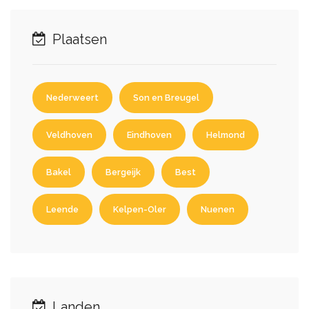
Plaatsen
Nederweert
Son en Breugel
Veldhoven
Eindhoven
Helmond
Bakel
Bergeijk
Best
Leende
Kelpen-Oler
Nuenen
Landen