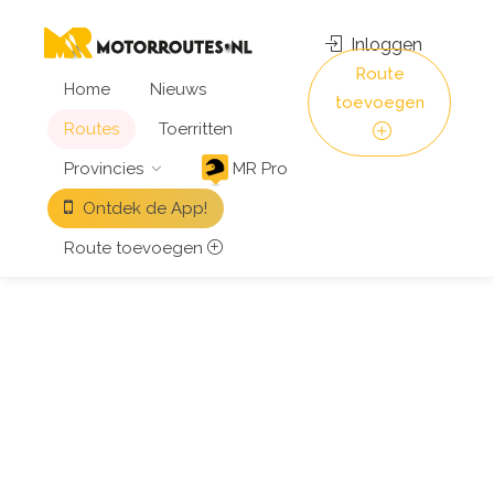
Inloggen
Route
Home
Nieuws
toevoegen
Routes
Toerritten
Provincies
MR Pro
Ontdek de App!
Route toevoegen