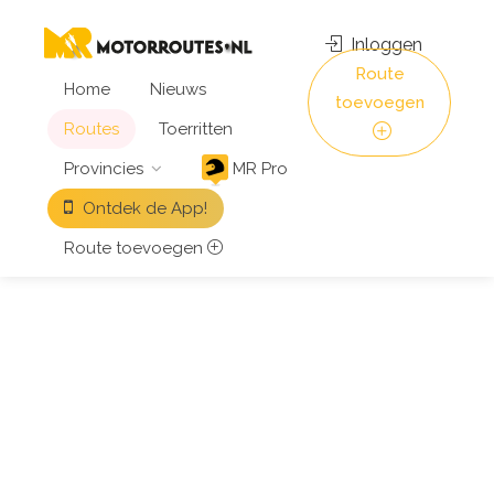
Inloggen
Route
Home
Nieuws
toevoegen
Routes
Toerritten
Provincies
MR Pro
Ontdek de App!
Route toevoegen