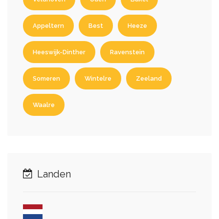
Appeltern
Best
Heeze
Heeswijk-Dinther
Ravenstein
Someren
Wintelre
Zeeland
Waalre
Landen