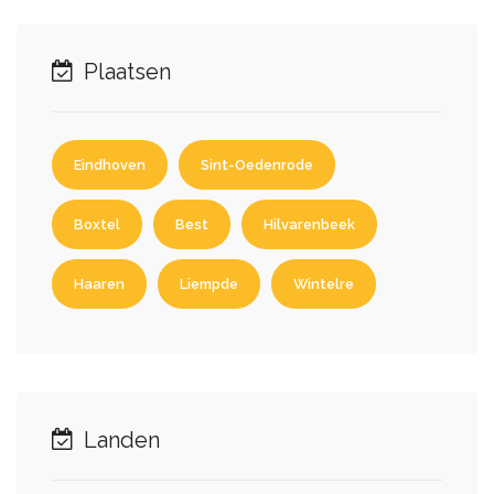
Plaatsen
Eindhoven
Sint-Oedenrode
Boxtel
Best
Hilvarenbeek
Haaren
Liempde
Wintelre
Landen