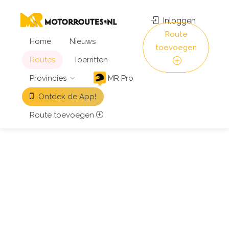
Inloggen
Route
Home
Nieuws
toevoegen
Routes
Toerritten
Provincies
MR Pro
Ontdek de App!
Route toevoegen