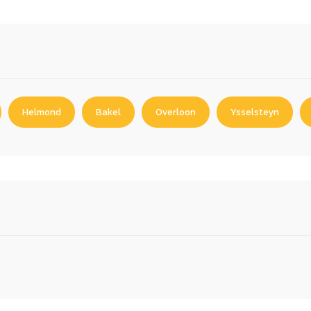
Helmond
Bakel
Overloon
Ysselsteyn