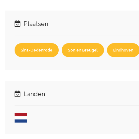
Plaatsen
Sint-Oedenrode
Son en Breugel
Eindhoven
Landen