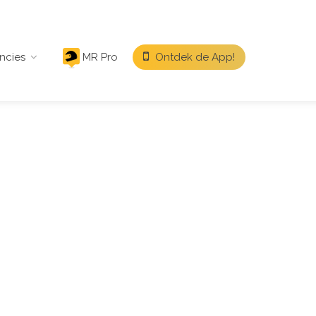
ncies
MR Pro
Ontdek de App!