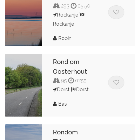
293
05:50
Rockanje
Rockanje
Robin
Rond om
Oosterhout
95
01:55
Dorst
Dorst
Bas
Rondom