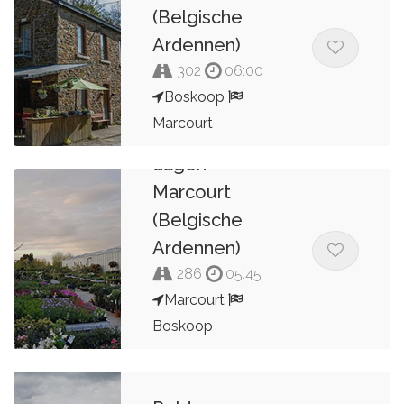
(Belgische
Ardennen)
302
06:00
Boskoop
Marcourt
Route 7 van 7
dagen
Kees van de Pol
Marcourt
(Belgische
Ardennen)
286
05:45
Marcourt
Boskoop
Kees van de Pol