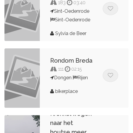
183
03:40
Sint-Oedenrode
Sint-Oedenrode
Sylvia de Beer
Rondom Breda
111
02:15
Dongen
Rijen
bikerplace
Kronkel wegen
naar het
houtse meer