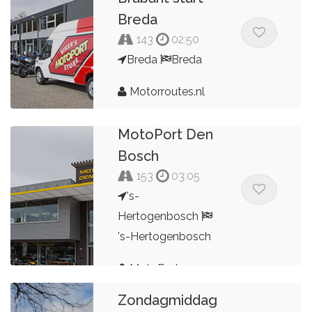
Breda
143
02:50
Breda
Breda
Motorroutes.nl
Rondje
MotoPort Den
Bosch
153
03:05
's-
Hertogenbosch
's-Hertogenbosch
MotoPort
Zondagmiddag