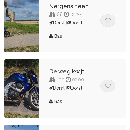
Nergens heen
68
01:20
Dorst
Dorst
Bas
De weg kwijt
100
02:00
Dorst
Dorst
Bas