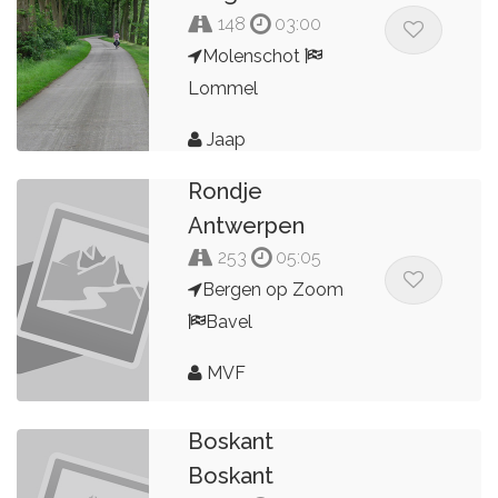
148
03:00
Molenschot
Lommel
Jaap
Rondje
Antwerpen
253
05:05
Bergen op Zoom
Bavel
MVF
Boskant
Boskant