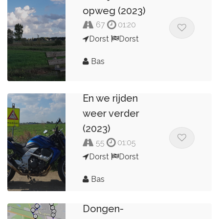
opweg (2023)
67
01:20
Dorst
Dorst
Bas
En we rijden
weer verder
(2023)
55
01:05
Dorst
Dorst
Bas
Dongen-