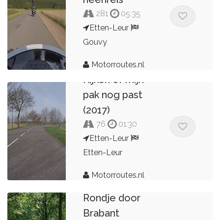
281
05:35
Etten-Leur
Gouvy
Motorroutes.nl
Kijken of mijn
pak nog past
(2017)
76
01:30
Etten-Leur
Etten-Leur
Motorroutes.nl
Rondje door
Brabant