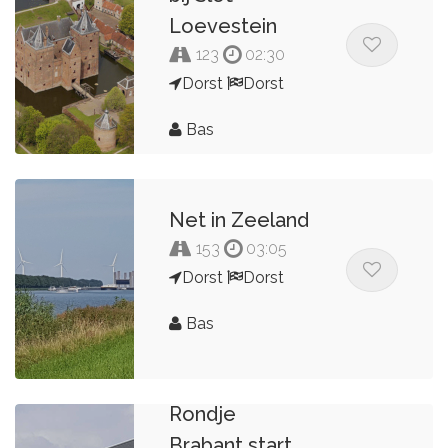
Loevestein
123
02:30
Dorst
Dorst
Bas
Net in Zeeland
153
03:05
Dorst
Dorst
Bas
Rondje
Brabant start