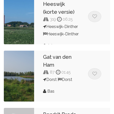
Heeswijk
(korte versie)
319
06:25
Heeswijk-Dinther
Heeswijk-Dinther
Arjo
Gat van den
Ham
87
01:45
Dorst
Dorst
Bas