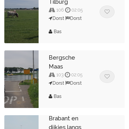
Tilburg
106
02:05
Dorst
Dorst
Bas
Bergsche
Maas
103
02:05
Dorst
Dorst
Bas
Rondje
Brabant en
dijkjes langs