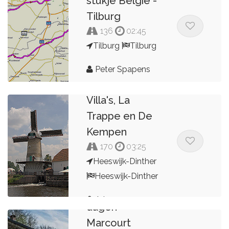
stukje België -
Tilburg
136
02:45
Tilburg
Tilburg
Peter Spapens
Route langs
Villa's, La
Trappe en De
Kempen
170
03:25
Heeswijk-Dinther
Heeswijk-Dinther
Route 1 van 7
Arjo
dagen
Marcourt