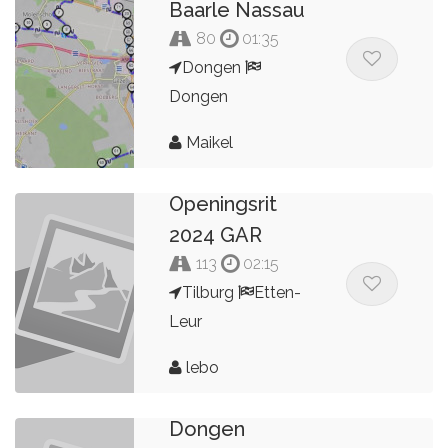
Baarle Nassau
80
01:35
Dongen
Dongen
Maikel
Openingsrit
2024 GAR
113
02:15
Tilburg
Etten-
Leur
lebo
Dongen