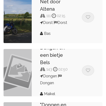
Net door
Altena
111
02:15
Dorst
Dorst
Bas
Dongen en
een bietje
Bels
143
02:50
Dongen
Dongen
Maikel
Update van
"Dongen en