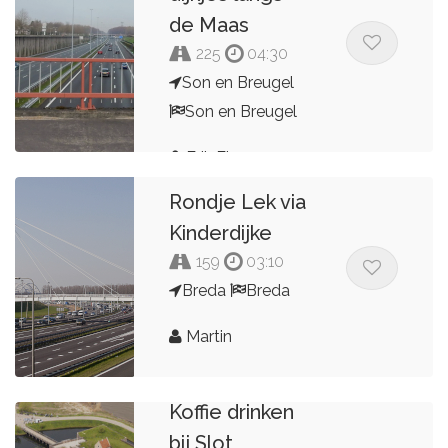
de Maas
225
04:30
Son en Breugel
Son en Breugel
Erik Elzenaar
Rondje Lek via
Kinderdijke
159
03:10
Breda
Breda
Martin
Koffie drinken
bij Slot