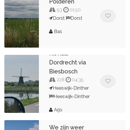
Polderen
93
01:50
Dorst
Dorst
Bas
Rit naar
Dordrecht via
Biesbosch
228
04:35
Heeswijk-Dinther
Heeswijk-Dinther
Arjo
We zijn weer