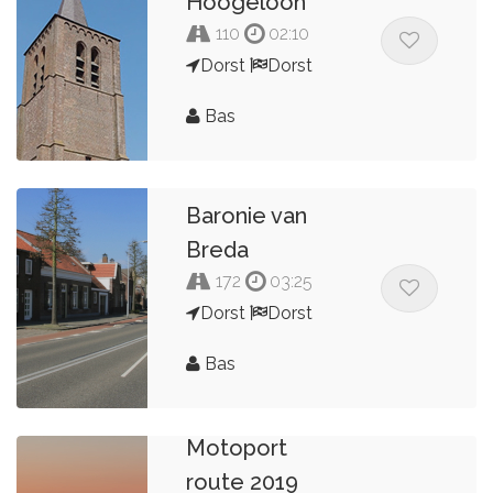
Hoogeloon
110
02:10
Dorst
Dorst
Bas
Baronie van
Breda
172
03:25
Dorst
Dorst
Bas
Motoport
route 2019