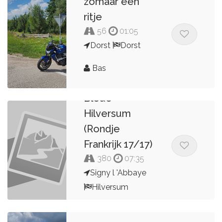
zomaar een
ritje
56
01:05
Dorst
Dorst
Bas
B&B La Fosse
Bleue -
Hilversum
(Rondje
Frankrijk 17/17)
380
07:35
Signy l 'Abbaye
Hilversum
Arnout Bijl