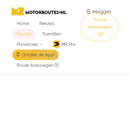
Inloggen
Route
Home
Nieuws
toevoegen
Routes
Toerritten
Provincies
MR Pro
Ontdek de App!
Route toevoegen