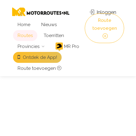
Inloggen
Route
Home
Nieuws
toevoegen
Routes
Toerritten
Provincies
MR Pro
Ontdek de App!
Route toevoegen