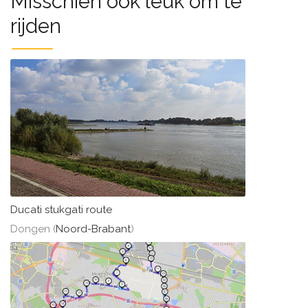
Misschien ook leuk om te
rijden
Ducati stukgati route
Dongen (
Noord-Brabant
)