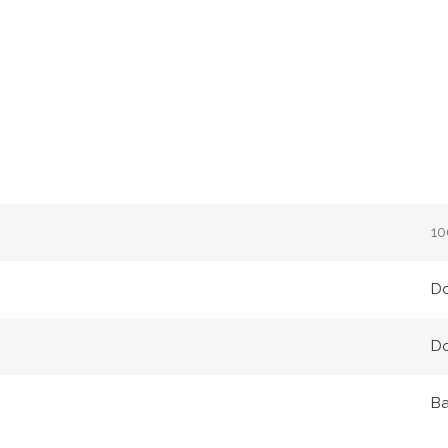
10
Do
Do
B