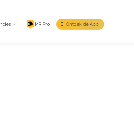
ncies
MR Pro
Ontdek de App!