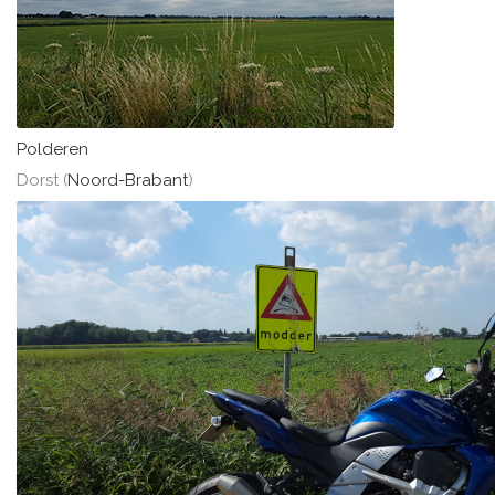
Polderen
Dorst (
Noord-Brabant
)