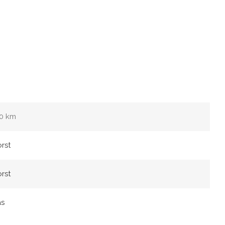
0 km
rst
rst
as