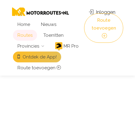
Inloggen
Route
Home
Nieuws
toevoegen
Routes
Toerritten
Provincies
MR Pro
Ontdek de App!
Route toevoegen