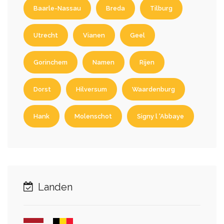
Baarle-Nassau
Breda
Tilburg
Utrecht
Vianen
Geel
Gorinchem
Namen
Rijen
Dorst
Hilversum
Waardenburg
Hank
Molenschot
Signy l 'Abbaye
Landen