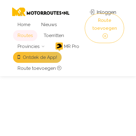
Inloggen
Route
Home
Nieuws
toevoegen
Routes
Toerritten
Provincies
MR Pro
Ontdek de App!
Route toevoegen