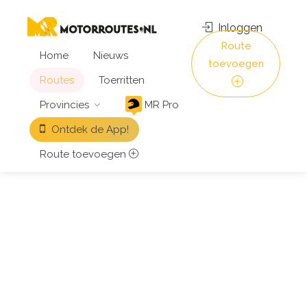
Inloggen
Route
Home
Nieuws
toevoegen
Routes
Toerritten
Provincies
MR Pro
Ontdek de App!
Route toevoegen