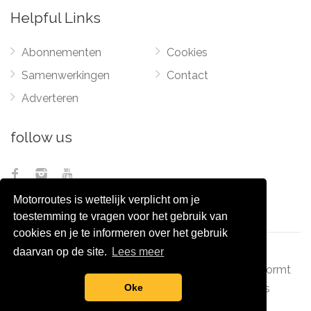
Helpful Links
Abonnementen
Cookies
Samenwerkingen
Contact
Adverteren
follow us
Motorroutes is wettelijk verplicht om je
toestemming te vragen voor het gebruik van
cookies en je te informeren over het gebruik
daarvan op de site.
Lees meer
© 2012 - 2026
Pixel Monsters
-
Motorroutes.nl
vormt
samen met o.a
grootverzet.nl
Pixel Monsters
Oke