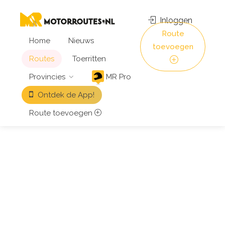
Inloggen
Route
Home
Nieuws
toevoegen
Routes
Toerritten
Provincies
MR Pro
Ontdek de App!
Route toevoegen