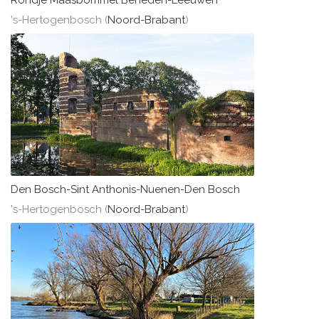
Rondje Maasbommel Beneden-Leeuwen
's-Hertogenbosch (
Noord-Brabant
)
Den Bosch-Sint Anthonis-Nuenen-Den Bosch
's-Hertogenbosch (
Noord-Brabant
)