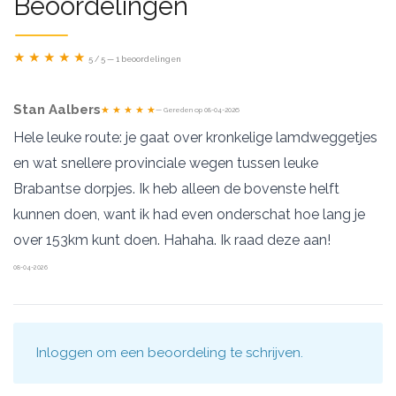
Beoordelingen
★ ★ ★ ★ ★
5 / 5 — 1 beoordelingen
Stan Aalbers
★ ★ ★ ★ ★
— Gereden op 08-04-2026
Hele leuke route: je gaat over kronkelige lamdweggetjes
en wat snellere provinciale wegen tussen leuke
Brabantse dorpjes. Ik heb alleen de bovenste helft
kunnen doen, want ik had even onderschat hoe lang je
over 153km kunt doen. Hahaha. Ik raad deze aan!
08-04-2026
Inloggen
om een beoordeling te schrijven.