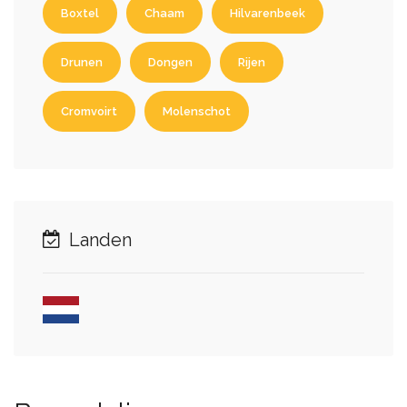
Boxtel
Chaam
Hilvarenbeek
Drunen
Dongen
Rijen
Cromvoirt
Molenschot
Landen