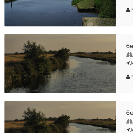
M
6e
J
M
6e
J