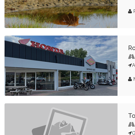
P
Ro
M
To
G