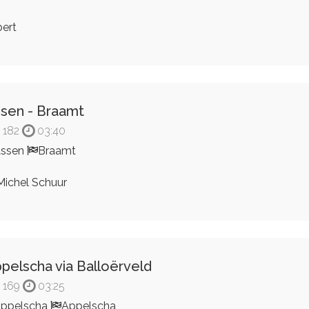
ert
sen - Braamt
182
03:40
Assen
Braamt
ichel Schuur
pelscha via Balloërveld
169
03:25
ppelscha
Appelscha