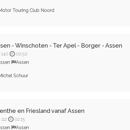
otor Touring Club Noord
sen - Winschoten - Ter Apel - Borger - Assen
140
02:50
Assen
Assen
ichel Schuur
enthe en Friesland vanaf Assen
112
02:15
Assen
Assen