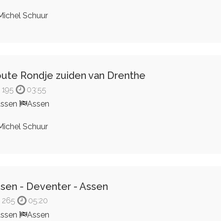
ichel Schuur
ute Rondje zuiden van Drenthe
195
03:55
Assen
Assen
ichel Schuur
sen - Deventer - Assen
265
05:20
Assen
Assen