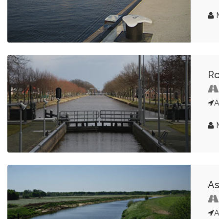
M
Ro
M
As