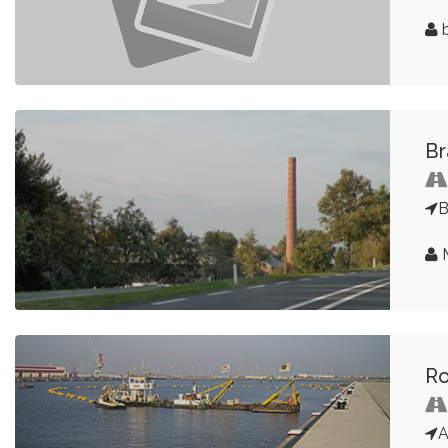
b
Br
M
Ro