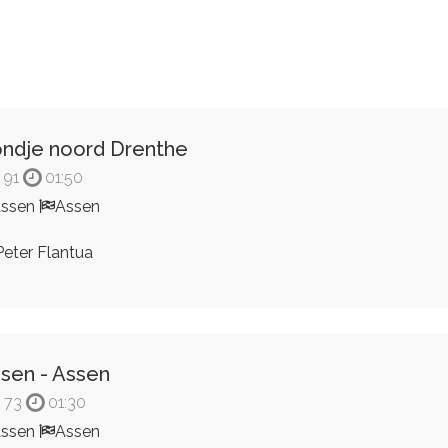
ndje noord Drenthe
91
01:50
Assen
Assen
eter Flantua
sen - Assen
73
01:30
Assen
Assen