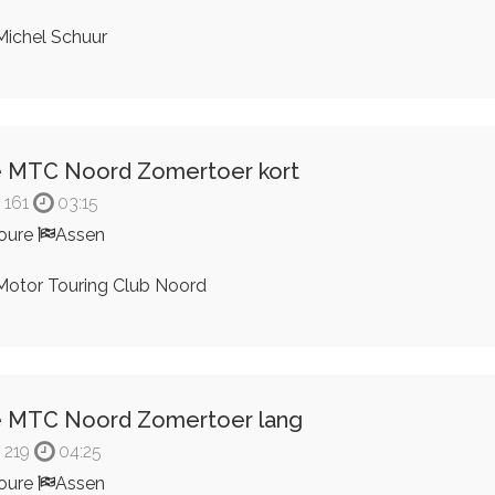
ichel Schuur
 MTC Noord Zomertoer kort
161
03:15
oure
Assen
otor Touring Club Noord
 MTC Noord Zomertoer lang
219
04:25
oure
Assen