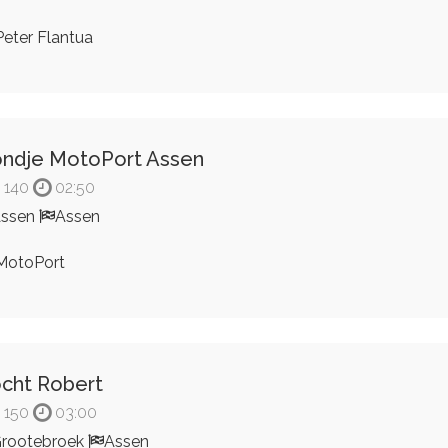
eter Flantua
ndje MotoPort Assen
140
02:50
Assen
Assen
otoPort
cht Robert
150
03:00
rootebroek
Assen