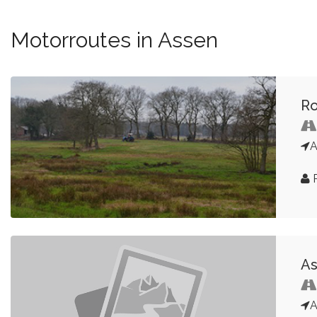
Motorroutes in Assen
Ro
P
As