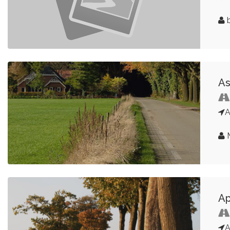
b
As
M
Ap
A