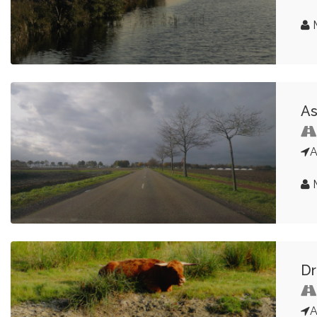
M
As
M
Dr