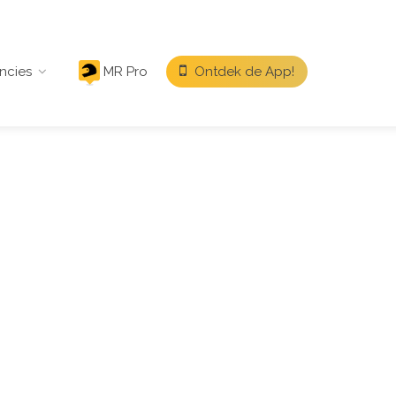
ncies
MR Pro
Ontdek de App!