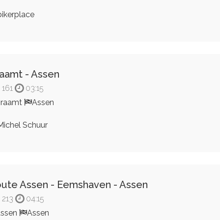
ikerplace
aamt - Assen
161
03:15
Braamt
Assen
ichel Schuur
ute Assen - Eemshaven - Assen
213
04:15
Assen
Assen