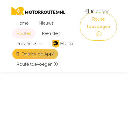
Inloggen
Route
Home
Nieuws
toevoegen
Routes
Toerritten
Provincies
MR Pro
Ontdek de App!
Route toevoegen