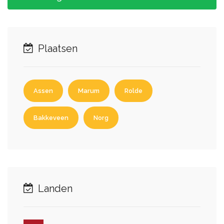
Plaatsen
Assen
Marum
Rolde
Bakkeveen
Norg
Landen