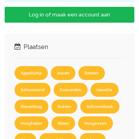
Log in of maak een account aan
Plaatsen
Appelscha
Assen
Emmen
Schoonoord
Coevorden
Havelte
Dieverbrug
Ruinen
Schoonebeek
Hooghalen
Sleen
Hoogeveen