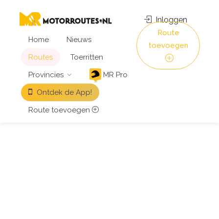
Inloggen
Route
Home
Nieuws
toevoegen
Routes
Toerritten
Provincies
MR Pro
Ontdek de App!
Route toevoegen