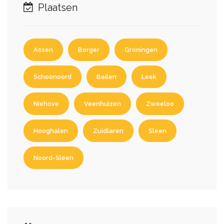
Plaatsen
Assen
Borger
Groningen
Schoonoord
Beilen
Leek
Niehove
Veenhuizen
Zweeloo
Hooghalen
Zuidlaren
Sleen
Noord-Sleen