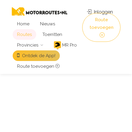
Inloggen
Route
Home
Nieuws
toevoegen
Routes
Toerritten
Provincies
MR Pro
Ontdek de App!
Route toevoegen