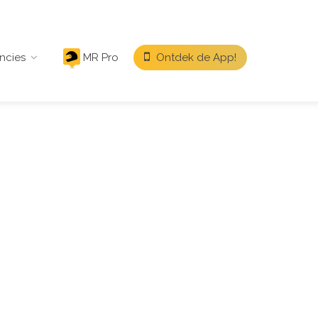
ncies
MR Pro
Ontdek de App!