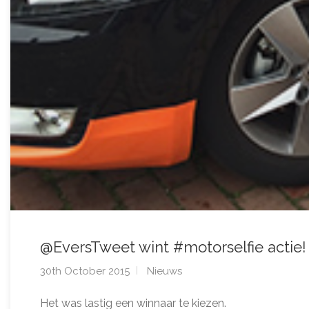
@EversTweet wint #motorselfie actie!
30th October 2015
Nieuws
Het was lastig een winnaar te kiezen.