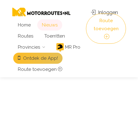
Inloggen
Route
Home
Nieuws
toevoegen
Routes
Toerritten
Provincies
MR Pro
Ontdek de App!
Route toevoegen