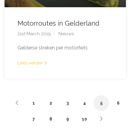
Motorroutes in Gelderland
21st March 2019
Nieuws
Gelderse streken per motorfiets
Lees verder
1
2
3
4
5
6
7
8
9
10