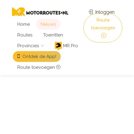
Inloggen
Route
Home
Nieuws
toevoegen
Routes
Toerritten
Provincies
MR Pro
Ontdek de App!
Route toevoegen