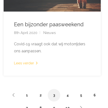
Een bijzonder paasweekend
8th April 2020
Nieuws
Covid-19 vraagt ook dat wij motorrijders
ons aanpassen.
Lees verder
1
2
3
4
5
6
7
8
9
10