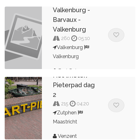
Route
Valkenburg -
Barvaux -
Valkenburg
260
05:10
Valkenburg
Valkenburg
Bert Peters
Het (motor)
Pieterpad dag
2
215
04:20
Zutphen
Maastricht
Venzent