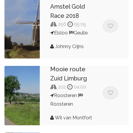
Amstel Gold
Race 2018
256
05:05
Elsloo
Geulle
Johnny Crijns
Mooie route
Zuid Limburg
202
04:00
Roosteren
Roosteren
Wil van Montfort