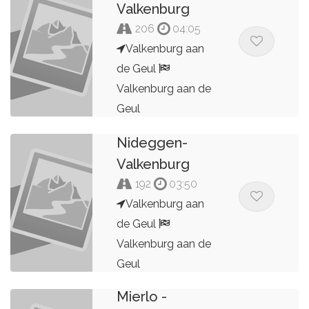
Valkenburg
206
04:05
Valkenburg aan
de Geul
Valkenburg aan de
2025
Geul
Valkenburg-
Bert Peters
Nideggen-
Valkenburg
192
03:50
Valkenburg aan
de Geul
Valkenburg aan de
Geul
Mierlo -
Bert Peters