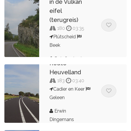
in de Vulkan
eifel
(terugreis)
180
03:35
Plütscheid
Beek
Rob Scotopia
Route
Heuvelland
183
03:40
Cadier en Keer
Geleen
Erwin
Dingemans