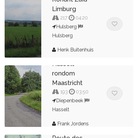
Limburg
217
04:20
Hulsberg
Hulsberg
Henk Buitenhuis
Hasselt
rondom
Maastricht
193
03:50
Diepenbeek
Hasselt
Frank Jordens
Route des