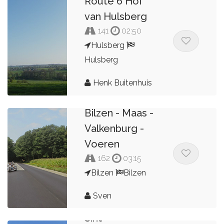
Route 6 Hof
van Hulsberg
141
02:50
Hulsberg
Hulsberg
Henk Buitenhuis
Bilzen - Maas -
Valkenburg -
Voeren
162
03:15
Bilzen
Bilzen
Sven
Sint-