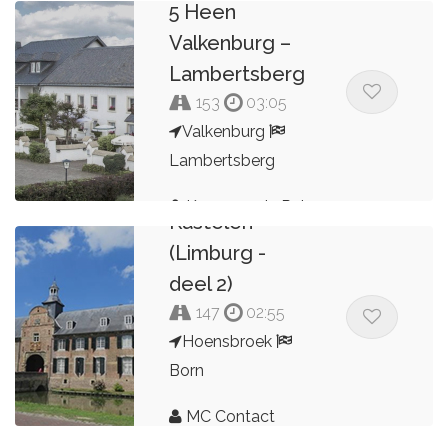
5 Heen
Valkenburg –
Lambertsberg
153
03:05
Valkenburg
Lambertsberg
Landhuizen &
Kees van de Pol
Kastelen
(Limburg -
deel 2)
147
02:55
Hoensbroek
Born
MC Contact
Zuid-
Dordrecht