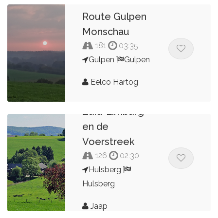
Route Gulpen
Monschau
181
03:35
Gulpen
Gulpen
Eelco Hartog
Zuid-Limburg
en de
Voerstreek
126
02:30
Hulsberg
Hulsberg
Jaap