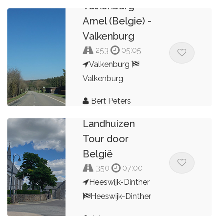
Valkenburg -
Bert Peters
Amel (Belgie) -
Valkenburg
253
05:05
Valkenburg
Valkenburg
Bert Peters
Kastelen en
Landhuizen
Tour door
België
350
07:00
Heeswijk-Dinther
Heeswijk-Dinther
Arjo