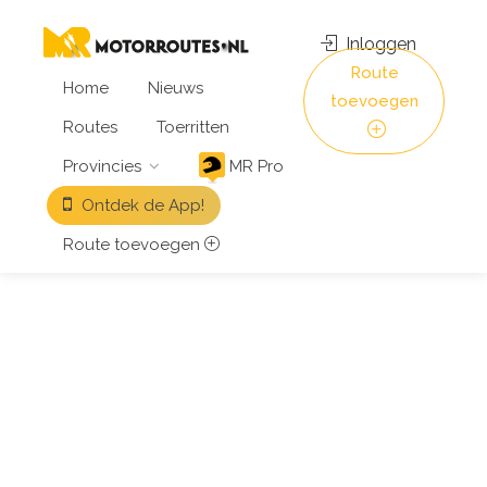
Inloggen
Route
Home
Nieuws
toevoegen
Routes
Toerritten
Provincies
MR Pro
Ontdek de App!
Route toevoegen