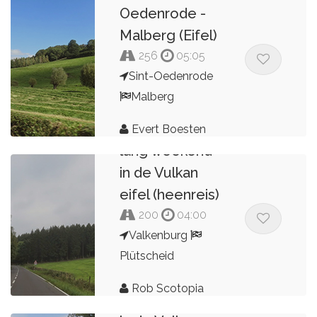
Oedenrode -
Malberg (Eifel)
256
05:05
Sint-Oedenrode
Malberg
Evert Boesten
lang weekend
in de Vulkan
eifel (heenreis)
200
04:00
Valkenburg
Plütscheid
Rob Scotopia
lang weekend