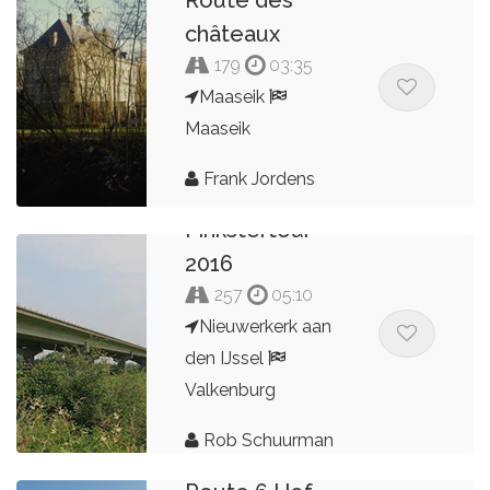
châteaux
179
03:35
Maaseik
Maaseik
Frank Jordens
Pinkstertour
2016
257
05:10
Nieuwerkerk aan
den IJssel
Valkenburg
Rob Schuurman