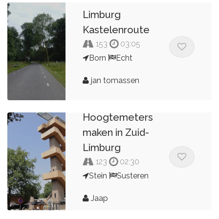
Limburg
Kastelenroute
153
03:05
Born
Echt
jan tomassen
Hoogtemeters
maken in Zuid-
Limburg
123
02:30
Stein
Susteren
Jaap