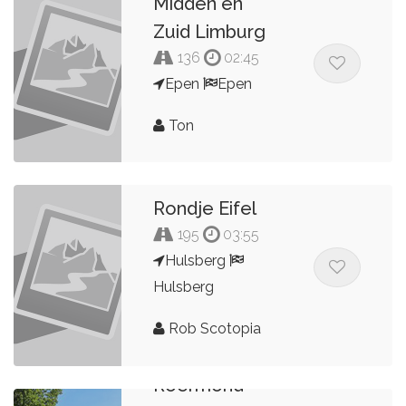
Midden en
Zuid Limburg
136
02:45
Epen
Epen
Ton
Rondje Eifel
195
03:55
Hulsberg
Hulsberg
Rob Scotopia
Smokkeltoer
Roermond