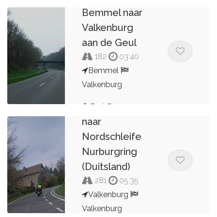
Bemmel naar
Valkenburg
aan de Geul
182
03:40
Bemmel
Valkenburg
Route vanaf
Valkenburg
Bert Peters
naar
Nordschleife
Nurburgring
(Duitsland)
281
05:35
Valkenburg
Valkenburg