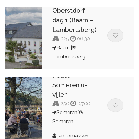
11 dagen
Oberstdorf
dag 1 (Baarn –
Lambertsberg)
325
06:30
Baarn
Lambertsberg
Kees van de Pol
Route
Someren u-
vijlen
250
05:00
Someren
Someren
jan tomassen