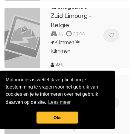
Grensgebied
Zuid Limburg -
Belgie
151
03:00
Klimmen
Klimmen
2023
Will
september
Motorroutes is wettelijk verplicht om je
Valkenburg
toestemming te vragen voor het gebruik van
Bierbrouwerijen
cookies en je te informeren over het gebruik
Valkenburg
daarvan op de site.
Lees meer
208
04:10
Oke
Valkenburg
Valkenburg