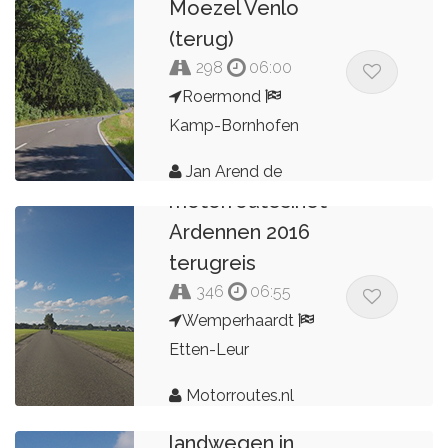
Moezel Venlo
(terug)
298
06:00
Roermond
Kamp-Bornhofen
Jan Arend de
motorroutes.net
Kroon
Ardennen 2016
terugreis
346
06:55
Wemperhaardt
Etten-Leur
Motorroutes.nl
Dorpen en
landwegen in