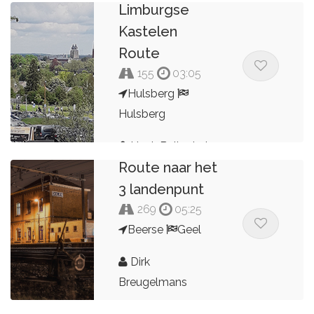
Limburgse
Kastelen
Route
155
03:05
Hulsberg
Hulsberg
Henk Buitenhuis
Route naar het
3 landenpunt
269
05:25
Beerse
Geel
Dirk
Breugelmans