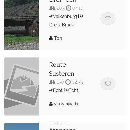
207
04:10
Valkenburg
Dreis-Brück
Ton
Route
Susteren
130
02:35
Echt
Echt
verweijweb
Waalse