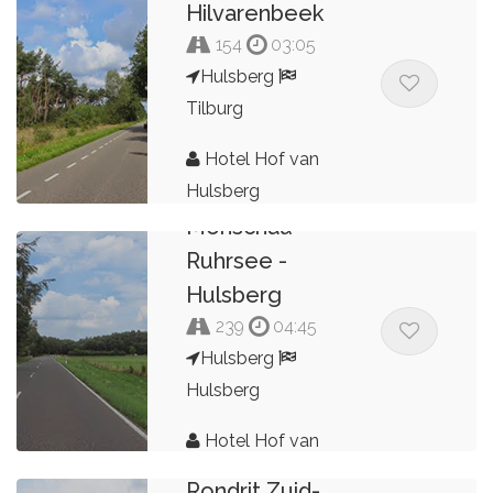
Hilvarenbeek
154
03:05
Hulsberg
Tilburg
Hotel Hof van
Hulsberg -
Hulsberg
Monschau -
Ruhrsee -
Hulsberg
239
04:45
Hulsberg
Hulsberg
Hotel Hof van
Hulsberg
Rondrit Zuid-