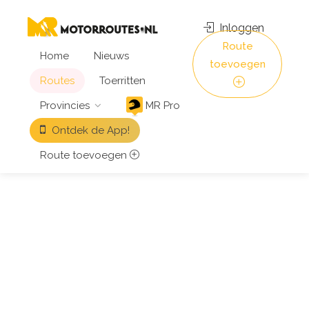
Inloggen
Route
Home
Nieuws
toevoegen
Routes
Toerritten
Provincies
MR Pro
Ontdek de App!
Route toevoegen