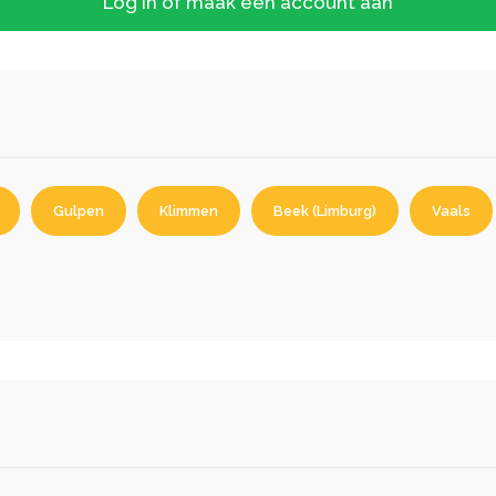
Log in of maak een account aan
Gulpen
Klimmen
Beek (Limburg)
Vaals