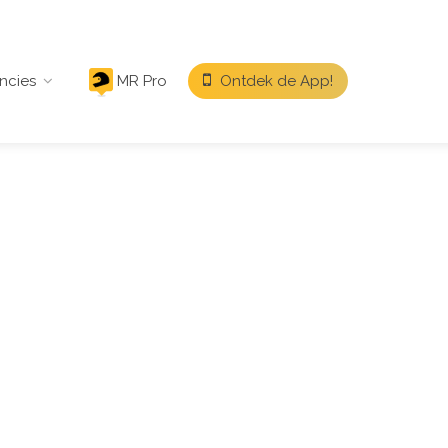
ncies
MR Pro
Ontdek de App!