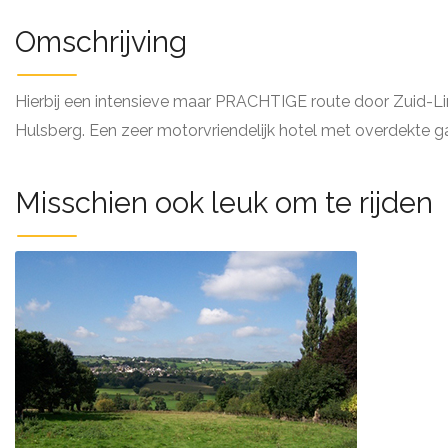
Omschrijving
Hierbij een intensieve maar PRACHTIGE route door Zuid-Limbu
Hulsberg. Een zeer motorvriendelijk hotel met overdekte g
Misschien ook leuk om te rijden